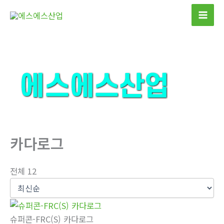
콘
텐
츠
로
건
너
뛰
기
카다로그
전체 12
슈퍼콘-FRC(S) 카다로그