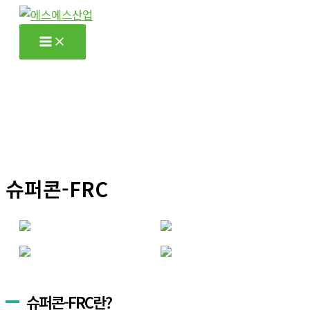
콘
텐
츠
로
건
너
뛰
기
슈퍼콘-FRC
슈퍼콘-FRC란?