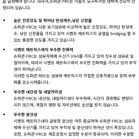
을 달성해야 합니다. 따라서,슈퍼콘-FRC는 이들의 요구특서엥 대하여 상당히 안
정되어 있습니다.
높은 인장강도 및 뛰어난 탄성계수,낮은 신장율
슈퍼콘-FRC는 다른 유기섬유와 비교하여 높은 인장강도, 뛰어난 탄성계
수, 낮은 신장율을 가지고 있어 시멘트 메트릭스의 균열을 bridging 할 수
있는 충분한 강도를 가지고 있습니다.
시멘트 메트릭스와의 우수한 친화력
슈퍼콘-FRC는 섬유자체에 수산기 (OH)를 가지고 있어 친수성 섬유로 일
컬어지며, 따라서 시멘트 매트릭스와의 우수한 친화력을 가지고 있어 부착
성이 뛰어납니다.
이러한 슈퍼콘-RRC는 섬유와 메트릭스의 적절한 상호작용으로 응력 국부
화를 감소시켜줍니다.
우수한 내산성 및 내알카리성
슈퍼콘-FRC는 내산성, 내알카리성이 우수하며, 시간이 경과해도 변형이
되지 않으며, 계절의 영향 및 자외선에도 손상을 받지 않습니다.
우수한 분산성
시멘트 메트릭스내의 균등한 분산은 아주 중요하며 슈퍼콘-FRC는 섬유자
체에 수산기를 가지고 있어 부착성 및 분산성이 뛰어난 것이 특징입니다.
또한, 슈퍼콘-FRC는 제조공정시 일정한 수분이 함유되어, 이러한 수분함