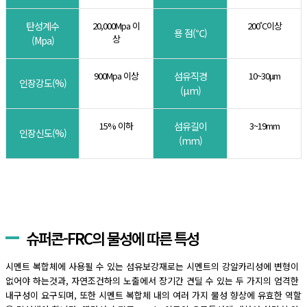
탄성계수
20,000Mpa 이
200˚C이상
용 점(℃)
상
(Mpa)
900Mpa 이상
섬유직경
10~30μm
인장강도(%)
(μm)
15% 이하
섬유길이
3~19mm
인장신도(%)
(mm)
슈퍼콘-FRC의 물성에 따른 특성
시멘트 복합체에 사용될 수 있는 섬유보강재로는 시멘트의 강알카리성에 변형이
없어야 하는것과, 자연조건하의 노출에서 장기간 견딜 수 있는 두 가지의 엄격한
내구성이 요구되며, 또한 시멘트 복합체 내의 여러 가지 물성 향상에 유효한 역할