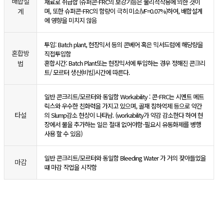
배합설
재료로 취급합 (슈퍼콘-FRC의 보강기능은 물리적작용에 의한 것이
계
며, 또한 슈퍼콘-FRC의 함량이 극히 미소(VF=0.07%)하여, 배합설계
에 영향을 미치지 않음
투입: Batch plant, 현장믹서 등의 콘베어 혹은 믹서드럼에 해당량을
혼합방
직접투입함
법
혼합시간: Batch Plant또는 현장믹서에 투입하는 경우 정해진 콘크리
트/ 모르터 생산(비빔)시간에 따른다.
일반 콘크리트/모르터와 동일함 Workability : 콘-FRC는 시멘트 메트
릭스와 우수한 친화력을 가지고 있으며, 골재 침하억제 등으로 약간
타설
의 Slump감소 현상이 나타남. (workability가 약감 감소한다 하여 현
장에서 물을 추가하는 일은 절대 없어야함-필요시 유동화제를 병행
사용 할 수 있음)
일반 콘크리트/모르터와 동일함 Bleeding Water 가 거의 잦아들었을
마감
떄 마감 작업을 시작함