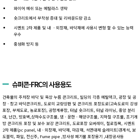
와이어 메쉬 또는 메탈라스 생략
숏크리트에서 부착성 증대 및 리바운드량 감소
시멘트 2차 제품 및 내 ㆍ외장재, 바닥재에 사용시 변형 할 수 있는 능력
우수
중성화 방지 등
슈퍼콘-FRC의 사용용도
건축물의 주차장 바닥 및 옥상 누름 콘크리트, 빌딩의 각층 메탈덱크, 광장 및 공
장ㆍ창고 바닥콘크리트, 도로의 교량상판 및 콘크리트 포장도로(고속도로의 강성
포장, 부체도로, 농로포장), 공항계류장, 터널 숏크리트, 터널 라이닝, 중앙 분리
대, 난간, 방호벽,상하수도구조물, 댐ㆍ운한ㆍ해양구조물, 지하철 구조물, 조기개
방 콘크리트 포장 및 보수 보강 콘크리트, 도로포장 오버레이, 철로침목, 시멘트
2차 제품(pc panel, 내ㆍ외장재, 바닥재, 마감재, 석면대체 슬레이트)경계석, 보
도블럭, 파일, 전신주, Fume pipe ,방사성 폐기물 포장용기 ,내장공사등