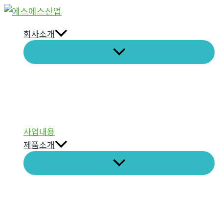
콘
텐
회사소개
츠
로
건
너
뛰
기
사업내용
제품소개