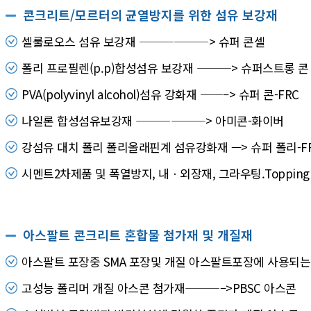
콘크리트/모르터의 균열방지를 위한 섬유 보강재
셀룰로오스 섬유 보강재 ——————> 슈퍼 콘셀
폴리 프로필렌(p.p)합성섬유 보강재 ———> 슈퍼스트롱 콘
PVA(polyvinyl alcohol)섬유 강화재 ——–> 슈퍼 콘-FRC
나일론 합성섬유보강재 ——————> 아미콘-화이버
강섬유 대치 폴리 폴리올래핀계 섬유강화재 —> 슈퍼 폴리-F
시멘트2차제품 및 폭열방지, 내ㆍ외장재, 그라우팅.Toppi
아스팔트 콘크리트 혼합물 첨가재 및 개질재
아스팔트 포장중 SMA 포장및 개질 아스팔트포장에 사용되
고성능 폴리머 개질 아스콘 첨가재———–>PBSC 아스콘