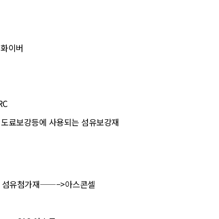
 화이버
RC
ng 도료보강등에 사용되는 섬유보강재
는 섬유첨가재——–>아스콘셀