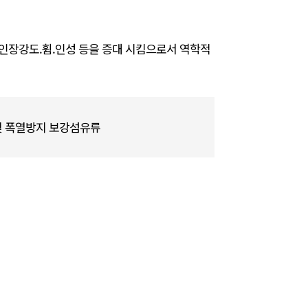
인장강도.휨.인성 등을 증대 시킴으로서 역학적
품 및 폭열방지 보강섬유류